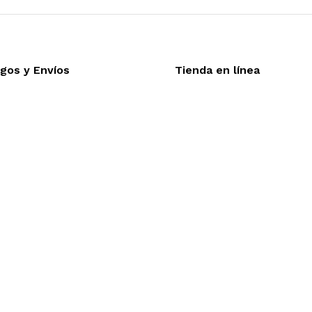
gos y Envíos
Tienda en línea
Nuestra sitio ofrece la o
eptamos todas las tarjetas
línea, es necesario regis
víos a toda la republica
realizar cualquier compra e
trega express en 48 hrs.
desea mayor informac
funcionamiento de nuestra 
dude en contactarnos, estamo