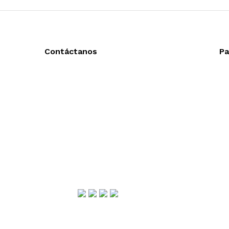
Contáctanos
Pa
Llámanos y cotiza sin compromiso
Ac
Tel: (0181) 8478-6813
En
Tel: (0181) 8478-6814
En
Lázaro Cárdenas #4868
Col. Cumbres 1er Sector,
CP 64610, Monterrey, N.L., México
gerencia@importadorapromocional.com
Síguenos