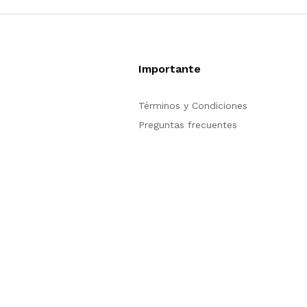
Importante
pción de compra en
Términos y Condiciones
trarse para poder
Preguntas frecuentes
n nuestro sitio, si
ión acerca del
tienda en línea no
s para servirle.