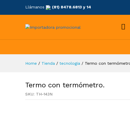
Llámanos
(81) 8478.6813 y 14
Home
/
Tienda
/
tecnologia
/
Termo con termómetr
Termo con termómetro.
SKU:
TH-143N