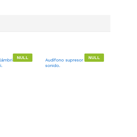
NULL
NULL
alámbrico con
Audífono supresor del
i.
sonido.