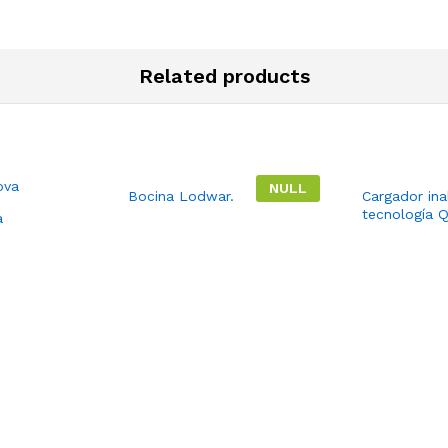
Related products
NULL
Bocina Lodwar.
Cargador in
tecnología Q
a