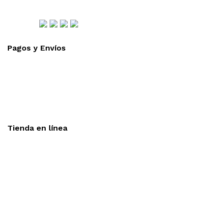
Síguenos
Pagos y Envíos
Aceptamos todas las tarjetas
Envíos a toda la republica
Entrega express en 48 hrs.
Tienda en línea
Nuestra sitio ofrece la opción de compra en línea, es
necesario registrarse para poder realizar cualquier compra en
nuestro sitio, si desea mayor información acerca del
funcionamiento de nuestra tienda en línea no dude en
contactarnos, estamos para servirle.