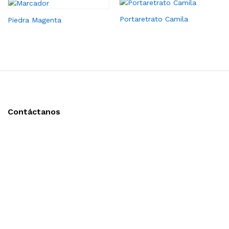
Portaretrato Camila
Piedra Magenta
Contáctanos
Llámanos y cotiza sin compromiso
Tel: (0181) 8478-6813
Tel: (0181) 8478-6814
Lázaro Cárdenas #4868
Col. Cumbres 1er Sector,
CP 64610, Monterrey, N.L., México
gerencia@importadorapromocional.com