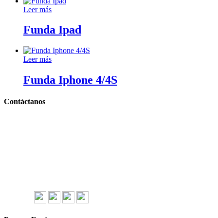
Leer más
Funda Ipad
Leer más
Funda Iphone 4/4S
Contáctanos
Llámanos y cotiza sin compromiso
Tel: (0181) 8478-6813
Tel: (0181) 8478-6814
Lázaro Cárdenas #4868
Col. Cumbres 1er Sector,
CP 64610, Monterrey, N.L., México
gerencia@importadorapromocional.com
Síguenos