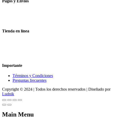
Pagos y Envíos
Aceptamos todas las tarjetas
Envíos a toda la republica
Entrega express en 48 hrs.
Tienda en línea
Nuestra sitio ofrece la opción de compra en línea, es necesario
registrarse para poder realizar cualquier compra en nuestro sitio, si
desea mayor información acerca del funcionamiento de nuestra
tienda en línea no dude en contactarnos, estamos para servirle.
Importante
Términos y Condiciones
Preguntas frecuentes
Copyright © 2024 | Todos los derechos reservados | Diseñado por
Ludnik
Main Menu