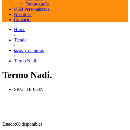
Tampografía
USB Personalizada |
Nosotros |
Contacto
Home
/
Tienda
/
tazas-y-cilindros
/
Termo Nadi.
Termo Nadi.
SKU:
TE-054N
Estado:
60 disponibles