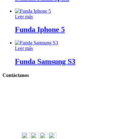
Leer más
Funda Iphone 5
Leer más
Funda Samsung S3
Contáctanos
Llámanos y cotiza sin compromiso
Tel: (0181) 8478-6813
Tel: (0181) 8478-6814
Lázaro Cárdenas #4868
Col. Cumbres 1er Sector,
CP 64610, Monterrey, N.L., México
gerencia@importadorapromocional.com
Síguenos