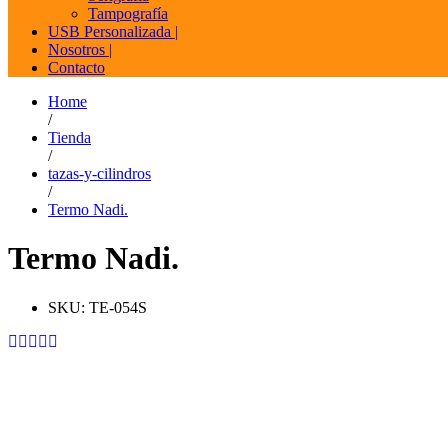
Tampografía
USB Personalizada |
Nosotros |
Contacto
Home
/
Tienda
/
tazas-y-cilindros
/
Termo Nadi.
Termo Nadi.
SKU:
TE-054S