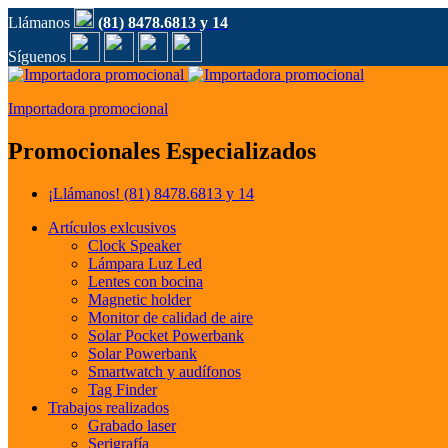
Llámanos
(81) 8478.6813 y 14
Síguenos
Importadora promocional
Promocionales Especializados
¡Llámanos!
(81) 8478.6813 y 14
Artículos exlcusivos
Clock Speaker
Lámpara Luz Led
Lentes con bocina
Magnetic holder
Monitor de calidad de aire
Solar Pocket Powerbank
Solar Powerbank
Smartwatch y audífonos
Tag Finder
Trabajos realizados
Grabado laser
Serigrafía