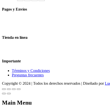
Pagos y Envíos
Aceptamos todas las tarjetas
Envíos a toda la republica
Entrega express en 48 hrs.
Tienda en línea
Nuestra sitio ofrece la opción de compra en línea, es necesario regist
dude en contactarnos, estamos para servirle.
Importante
Términos y Condiciones
Preguntas frecuentes
Copyright © 2024 | Todos los derechos reservados | Diseñado por
Lu
Main Menu