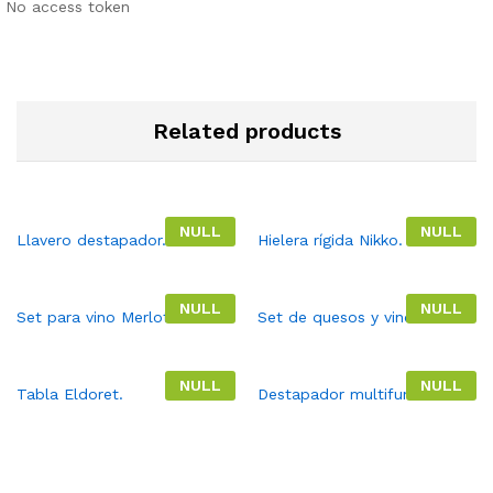
No access token
Related products
NULL
NULL
Llavero destapador.
Hielera rígida Nikko.
NULL
NULL
Set para vino Merlot.
Set de quesos y vinos.
NULL
NULL
Tabla Eldoret.
Destapador multifunciones.