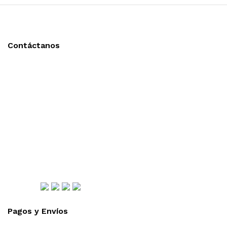
Contáctanos
Llámanos y cotiza sin compromiso
Tel: (0181) 8478-6813
Tel: (0181) 8478-6814
Lázaro Cárdenas #4868
Col. Cumbres 1er Sector,
CP 64610, Monterrey, N.L., México
gerencia@importadorapromocional.com
Síguenos
Pagos y Envíos