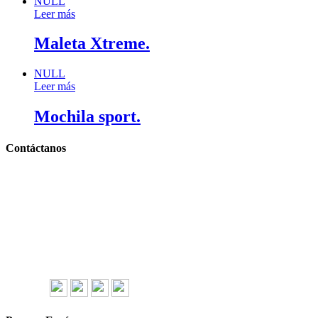
NULL
Leer más
Maleta Xtreme.
NULL
Leer más
Mochila sport.
Contáctanos
Llámanos y cotiza sin compromiso
Tel: (0181) 8478-6813
Tel: (0181) 8478-6814
Lázaro Cárdenas #4868
Col. Cumbres 1er Sector,
CP 64610, Monterrey, N.L., México
gerencia@importadorapromocional.com
Síguenos