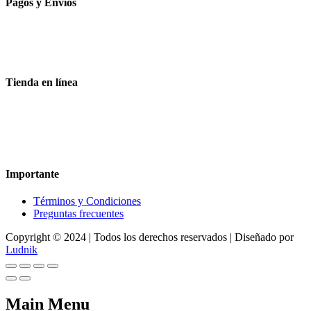
Pagos y Envíos
Aceptamos todas las tarjetas
Envíos a toda la republica
Entrega express en 48 hrs.
Tienda en línea
Nuestra sitio ofrece la opción de compra en línea, es necesario
registrarse para poder realizar cualquier compra en nuestro sitio, si
desea mayor información acerca del funcionamiento de nuestra
tienda en línea no dude en contactarnos, estamos para servirle.
Importante
Términos y Condiciones
Preguntas frecuentes
Copyright © 2024 | Todos los derechos reservados | Diseñado por
Ludnik
Main Menu