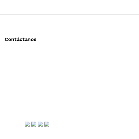
Contáctanos
Llámanos y cotiza sin compromiso
Tel: (0181) 8478-6813
Tel: (0181) 8478-6814
Lázaro Cárdenas #4868
Col. Cumbres 1er Sector,
CP 64610, Monterrey, N.L., México
gerencia@importadorapromocional.com
Síguenos