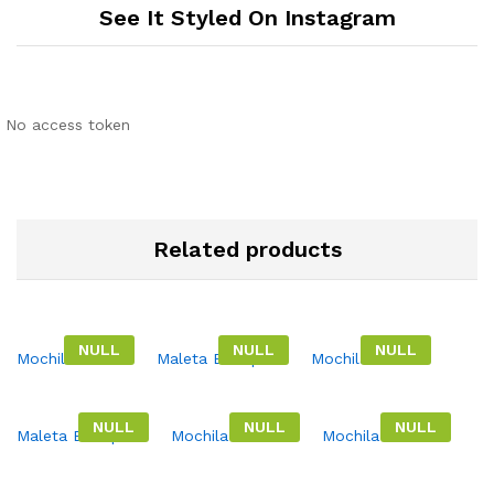
See It Styled On Instagram
No access token
Related products
NULL
NULL
NULL
Mochila Astoria.
Maleta Budapest.
Mochila Carrara.
NULL
NULL
NULL
Maleta Budapest.
Mochila Palermo.
Mochila Palermo.