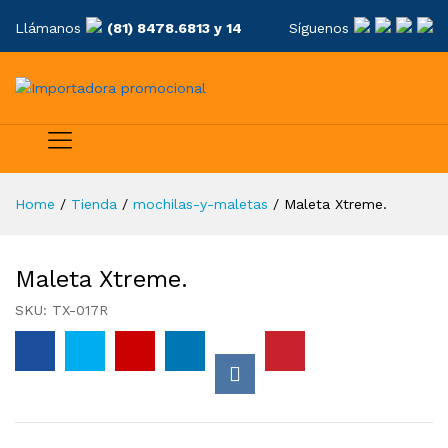
Llámanos
(81) 8478.6813 y 14
Síguenos
Home
/
Tienda
/
mochilas-y-maletas
/
Maleta Xtreme.
Maleta Xtreme.
SKU:
TX-017R