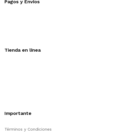
Pagos y Envíos
Aceptamos todas las tarjetas
Envíos a toda la republica
Entrega express en 48 hrs.
Tienda en línea
Nuestra sitio ofrece la opción de compra en línea, es
necesario registrarse para poder realizar cualquier compra en
nuestro sitio, si desea mayor información acerca del
funcionamiento de nuestra tienda en línea no dude en
contactarnos, estamos para servirle.
Importante
Términos y Condiciones