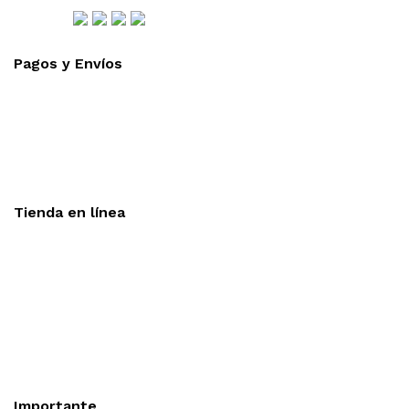
Síguenos
Pagos y Envíos
Aceptamos todas las tarjetas
Envíos a toda la republica
Entrega express en 48 hrs.
Tienda en línea
Nuestra sitio ofrece la opción de compra en línea, es
necesario registrarse para poder realizar cualquier compra en
nuestro sitio, si desea mayor información acerca del
funcionamiento de nuestra tienda en línea no dude en
contactarnos, estamos para servirle.
Importante