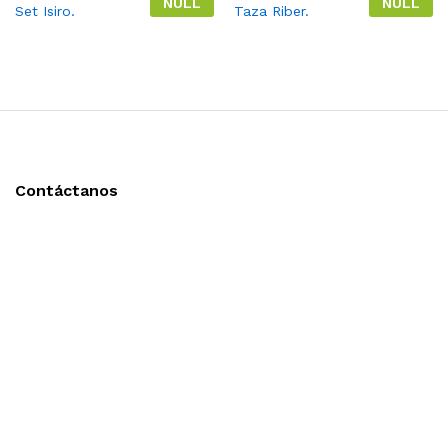
NULL
NULL
Set Isiro.
Taza Riber.
Contáctanos
Llámanos y cotiza sin compromiso
Tel: (0181) 8478-6813
Tel: (0181) 8478-6814
Lázaro Cárdenas #4868
Col. Cumbres 1er Sector,
CP 64610, Monterrey, N.L., México
gerencia@importadorapromocional.com