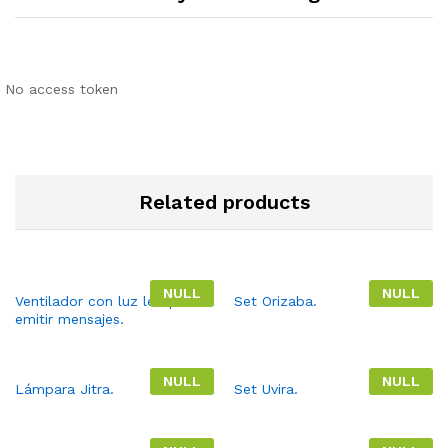
No access token
Related products
NULL
NULL
Ventilador con luz led para
Set Orizaba.
emitir mensajes.
NULL
NULL
Lámpara Jitra.
Set Uvira.