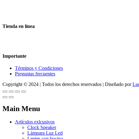
Aceptamos todas las tarjetas
Envíos a toda la republica
Entrega express en 48 hrs.
Tienda en línea
Nuestra sitio ofrece la opción de compra en línea, es necesario regist
dude en contactarnos, estamos para servirle.
Importante
Términos y Condiciones
Preguntas frecuentes
Copyright © 2024 | Todos los derechos reservados | Diseñado por
Lu
Main Menu
Artículos exlcusivos
Clock Speaker
Lámpara Luz Led
Lentes con bocina