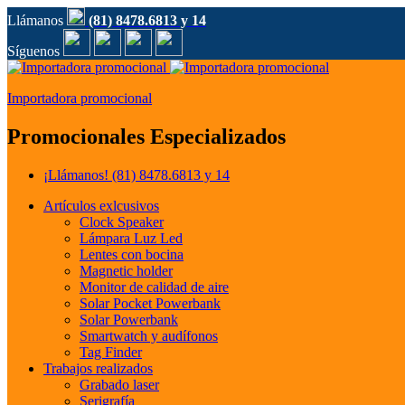
Llámanos
(81) 8478.6813 y 14
Síguenos
Importadora promocional
Promocionales Especializados
¡Llámanos!
(81) 8478.6813 y 14
Artículos exlcusivos
Clock Speaker
Lámpara Luz Led
Lentes con bocina
Magnetic holder
Monitor de calidad de aire
Solar Pocket Powerbank
Solar Powerbank
Smartwatch y audífonos
Tag Finder
Trabajos realizados
Grabado laser
Serigrafía