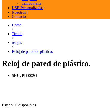
Tampografía
USB Personalizada |
Nosotros |
Contacto
Home
/
Tienda
/
relojes
/
Reloj de pared de plástico.
Reloj de pared de plástico.
SKU:
PD-002O
Estado:
60 disponibles