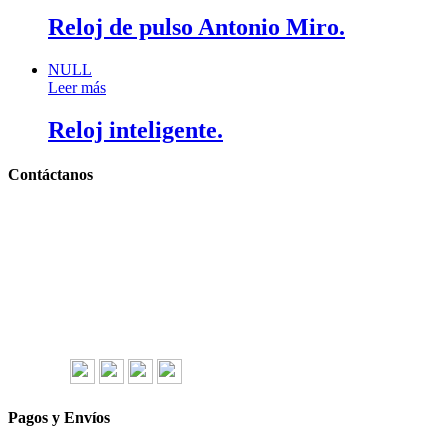
Reloj de pulso Antonio Miro.
NULL
Leer más
Reloj inteligente.
Contáctanos
Llámanos y cotiza sin compromiso
Tel: (0181) 8478-6813
Tel: (0181) 8478-6814
Lázaro Cárdenas #4868
Col. Cumbres 1er Sector,
CP 64610, Monterrey, N.L., México
gerencia@importadorapromocional.com
Síguenos
Pagos y Envíos