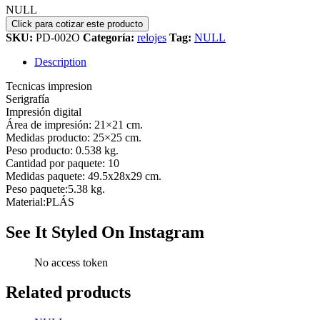
NULL
SKU:
PD-002O
Categoría:
relojes
Tag:
NULL
Description
Tecnicas impresion
Serigrafía
Impresión digital
Área de impresión: 21×21 cm.
Medidas producto: 25×25 cm.
Peso producto: 0.538 kg.
Cantidad por paquete: 10
Medidas paquete: 49.5x28x29 cm.
Peso paquete:5.38 kg.
Material:PLÁS
See It Styled On Instagram
No access token
Related products