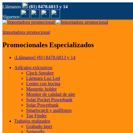
Llámanos
(81) 8478.6813 y 14
Síguenos
Importadora promocional
Promocionales Especializados
¡Llámanos!
(81) 8478.6813 y 14
Artículos exlcusivos
Clock Speaker
Lámpara Luz Led
Lentes con bocina
Magnetic holder
Monitor de calidad de aire
Solar Pocket Powerbank
Solar Powerbank
Smartwatch y audífonos
Tag Finder
Trabajos realizados
Grabado laser
Serigrafía