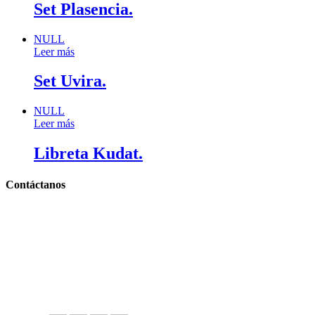
Set Plasencia.
NULL
Leer más
Set Uvira.
NULL
Leer más
Libreta Kudat.
Contáctanos
Llámanos y cotiza sin compromiso
Tel: (0181) 8478-6813
Tel: (0181) 8478-6814
Lázaro Cárdenas #4868
Col. Cumbres 1er Sector,
CP 64610, Monterrey, N.L., México
gerencia@importadorapromocional.com