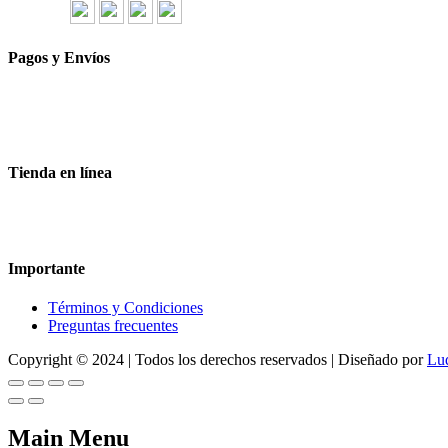
Síguenos
Pagos y Envíos
Aceptamos todas las tarjetas
Envíos a toda la republica
Entrega express en 48 hrs.
Tienda en línea
Nuestra sitio ofrece la opción de compra en línea, es necesario regist
dude en contactarnos, estamos para servirle.
Importante
Términos y Condiciones
Preguntas frecuentes
Copyright © 2024 | Todos los derechos reservados | Diseñado por
Lu
Main Menu