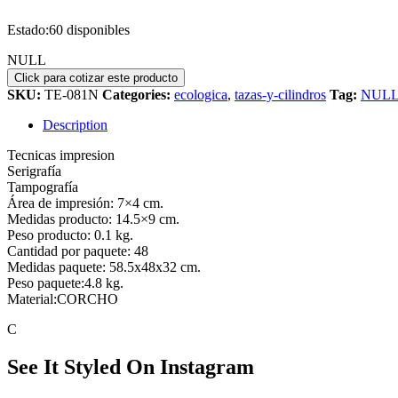
Estado:
60 disponibles
NULL
SKU:
TE-081N
Categories:
ecologica
,
tazas-y-cilindros
Tag:
NUL
Description
Tecnicas impresion
Serigrafía
Tampografía
Área de impresión: 7×4 cm.
Medidas producto: 14.5×9 cm.
Peso producto: 0.1 kg.
Cantidad por paquete: 48
Medidas paquete: 58.5x48x32 cm.
Peso paquete:4.8 kg.
Material:CORCHO
C
See It Styled On Instagram