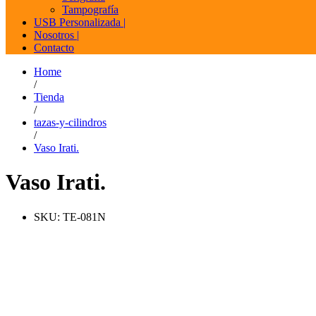
Tampografía
USB Personalizada |
Nosotros |
Contacto
Home
/
Tienda
/
tazas-y-cilindros
/
Vaso Irati.
Vaso Irati.
SKU:
TE-081N