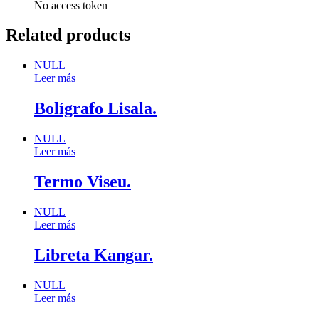
No access token
Related products
NULL
Leer más
Bolígrafo Lisala.
NULL
Leer más
Termo Viseu.
NULL
Leer más
Libreta Kangar.
NULL
Leer más